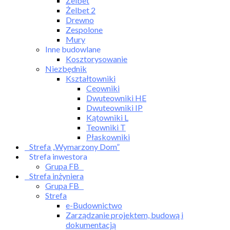
Żelbet
Żelbet 2
Drewno
Zespolone
Mury
Inne budowlane
Kosztorysowanie
Niezbędnik
Kształtowniki
Ceowniki
Dwuteowniki HE
Dwuteowniki IP
Kątowniki L
Teowniki T
Płaskowniki
Strefa „Wymarzony Dom”
Strefa inwestora
Grupa FB
Strefa inżyniera
Grupa FB
Strefa
e-Budownictwo
Zarządzanie projektem, budową i
dokumentacją