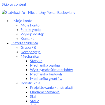
Skip to content
Moje konto
Moje konto
Subskrypcje
Wykup dostęp
Kontakt
Strefa studenta
Grupa FB
Korepetycje
Mechanika
Statyka
Mechanika ogólna
Wytrzymałość materiałów
Mechanika budowli
Mechanika gruntów
Konstrukcje
Projektowanie konstrukcji
Fundamentowanie
Stal
Stal 2