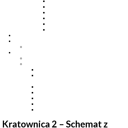
Ceowniki
Dwuteowniki HE
Dwuteowniki IP
Kątowniki L
Teowniki T
Płaskowniki
Strefa „Wymarzony Dom”
Strefa inwestora
Grupa FB
Strefa inżyniera
Grupa FB
Strefa
e-Budownictwo
Zarządzanie projektem, budową i
dokumentacją
Budownictwo podziemne
Budownictwo przemysłowe
Budownictwo drogowe
Budownictwo mieszkaniowe
Ustawa Prawo Budowlane
Kratownica 2 – Schemat z