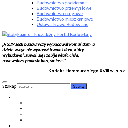
Budownictwo podziemne
Budownictwo przemysłowe
Budownictwo drogowe
Budownictwo mieszkaniowe
Ustawa Prawo Budowlane
„§ 229 Jeśli budowniczy wybudował komuś dom, a
dzieła swego nie wykonał trwale i dom, który
wybudował, zawali się i zabije właściciela,
budowniczy poniesie karę śmierci.”
Kodeks Hammurabiego XVIII w. p.n.e
Szukaj:
Moje konto
Moje konto
Subskrypcje
Wykup dostęp
Kontakt
Strefa studenta