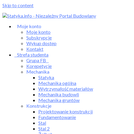
Skip to content
Moje konto
Moje konto
Subskrypcje
Wykup dostęp
Kontakt
Strefa studenta
Grupa FB
Korepetycje
Mechanika
Statyka
Mechanika ogólna
Wytrzymałość materiałów
Mechanika budowli
Mechanika gruntów
Konstrukcje
Projektowanie konstrukcji
Fundamentowanie
Stal
Stal 2