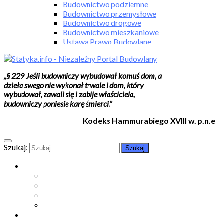
Budownictwo podziemne
Budownictwo przemysłowe
Budownictwo drogowe
Budownictwo mieszkaniowe
Ustawa Prawo Budowlane
„§ 229 Jeśli budowniczy wybudował komuś dom, a
dzieła swego nie wykonał trwale i dom, który
wybudował, zawali się i zabije właściciela,
budowniczy poniesie karę śmierci.”
Kodeks Hammurabiego XVIII w. p.n.e
Szukaj:
Moje konto
Moje konto
Subskrypcje
Wykup dostęp
Kontakt
Strefa studenta