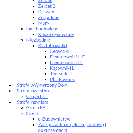
Żelbet
Żelbet 2
Drewno
Zespolone
Mury
Inne budowlane
Kosztorysowanie
Niezbędnik
Kształtowniki
Ceowniki
Dwuteowniki HE
Dwuteowniki IP
Kątowniki L
Teowniki T
Płaskowniki
Strefa „Wymarzony Dom”
Strefa inwestora
Grupa FB
Strefa inżyniera
Grupa FB
Strefa
e-Budownictwo
Zarządzanie projektem, budową i
dokumentacją