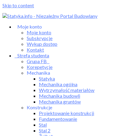
Skip to content
Moje konto
Moje konto
Subskrypcje
Wykup dostęp
Kontakt
Strefa studenta
Grupa FB
Korepetycje
Mechanika
Statyka
Mechanika ogólna
Wytrzymałość materiałów
Mechanika budowli
Mechanika gruntów
Konstrukcje
Projektowanie konstrukcji
Fundamentowanie
Stal
Stal 2