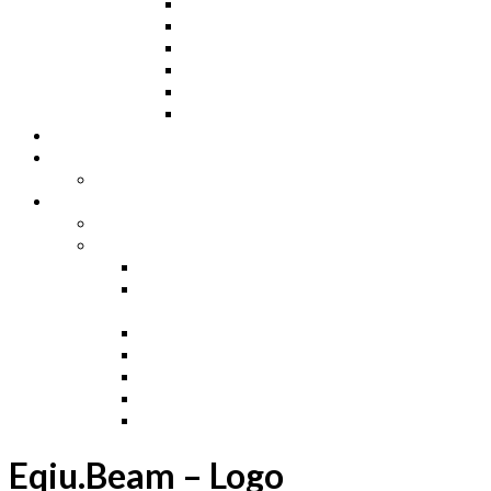
Ceowniki
Dwuteowniki HE
Dwuteowniki IP
Kątowniki L
Teowniki T
Płaskowniki
Strefa „Wymarzony Dom”
Strefa inwestora
Grupa FB
Strefa inżyniera
Grupa FB
Strefa
e-Budownictwo
Zarządzanie projektem, budową i
dokumentacją
Budownictwo podziemne
Budownictwo przemysłowe
Budownictwo drogowe
Budownictwo mieszkaniowe
Ustawa Prawo Budowlane
Eqiu.Beam – Logo