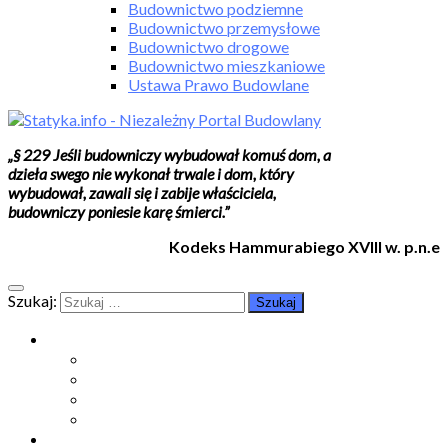
Budownictwo podziemne
Budownictwo przemysłowe
Budownictwo drogowe
Budownictwo mieszkaniowe
Ustawa Prawo Budowlane
„§ 229 Jeśli budowniczy wybudował komuś dom, a
dzieła swego nie wykonał trwale i dom, który
wybudował, zawali się i zabije właściciela,
budowniczy poniesie karę śmierci.”
Kodeks Hammurabiego XVIII w. p.n.e
Szukaj:
Moje konto
Moje konto
Subskrypcje
Wykup dostęp
Kontakt
Strefa studenta