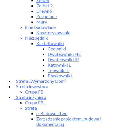
Żelbet
Żelbet 2
Drewno
Zespolone
Mury
Inne budowlane
Kosztorysowanie
Niezbędnik
Kształtowniki
Ceowniki
Dwuteowniki HE
Dwuteowniki IP
Kątowniki L
Teowniki T
Płaskowniki
Strefa „Wymarzony Dom”
Strefa inwestora
Grupa FB
Strefa inżyniera
Grupa FB
Strefa
e-Budownictwo
Zarządzanie projektem, budową i
dokumentacją