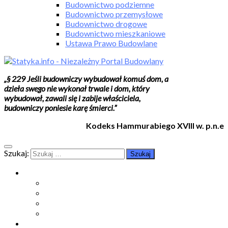
Budownictwo podziemne
Budownictwo przemysłowe
Budownictwo drogowe
Budownictwo mieszkaniowe
Ustawa Prawo Budowlane
„§ 229 Jeśli budowniczy wybudował komuś dom, a
dzieła swego nie wykonał trwale i dom, który
wybudował, zawali się i zabije właściciela,
budowniczy poniesie karę śmierci.”
Kodeks Hammurabiego XVIII w. p.n.e
Szukaj:
Moje konto
Moje konto
Subskrypcje
Wykup dostęp
Kontakt
Strefa studenta