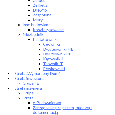
Żelbet
Żelbet 2
Drewno
Zespolone
Mury
Inne budowlane
Kosztorysowanie
Niezbędnik
Kształtowniki
Ceowniki
Dwuteowniki HE
Dwuteowniki IP
Kątowniki L
Teowniki T
Płaskowniki
Strefa „Wymarzony Dom”
Strefa inwestora
Grupa FB
Strefa inżyniera
Grupa FB
Strefa
e-Budownictwo
Zarządzanie projektem, budową i
dokumentacją