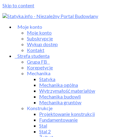
Skip to content
Moje konto
Moje konto
Subskrypcje
Wykup dostęp
Kontakt
Strefa studenta
Grupa FB
Korepetycje
Mechanika
Statyka
Mechanika ogólna
Wytrzymałość materiałów
Mechanika budowli
Mechanika gruntów
Konstrukcje
Projektowanie konstrukcji
Fundamentowanie
Stal
Stal 2