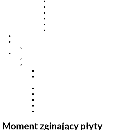
Ceowniki
Dwuteowniki HE
Dwuteowniki IP
Kątowniki L
Teowniki T
Płaskowniki
Strefa „Wymarzony Dom”
Strefa inwestora
Grupa FB
Strefa inżyniera
Grupa FB
Strefa
e-Budownictwo
Zarządzanie projektem, budową i
dokumentacją
Budownictwo podziemne
Budownictwo przemysłowe
Budownictwo drogowe
Budownictwo mieszkaniowe
Ustawa Prawo Budowlane
Moment zginający płyty