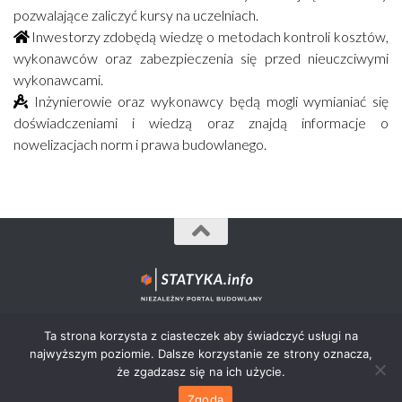
pozwalające zaliczyć kursy na uczelniach.
Inwestorzy zdobędą wiedzę o metodach kontroli kosztów,
wykonawców oraz zabezpieczenia się przed nieuczciwymi
wykonawcami.
Inżynierowie oraz wykonawcy będą mogli wymianiać się
doświadczeniami i wiedzą oraz znajdą informacje o
nowelizacjach norm i prawa budowlanego.
Statyka.info© 2012-2026 - wszystkie prawa zastrzeżone.
Ta strona korzysta z ciasteczek aby świadczyć usługi na
najwyższym poziomie. Dalsze korzystanie ze strony oznacza,
że zgadzasz się na ich użycie.
Zgoda