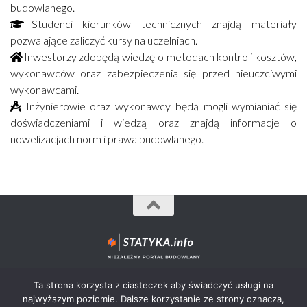
budowlanego.
Studenci kierunków technicznych znajdą materiały
pozwalające zaliczyć kursy na uczelniach.
Inwestorzy zdobędą wiedzę o metodach kontroli kosztów,
wykonawców oraz zabezpieczenia się przed nieuczciwymi
wykonawcami.
Inżynierowie oraz wykonawcy będą mogli wymianiać się
doświadczeniami i wiedzą oraz znajdą informacje o
nowelizacjach norm i prawa budowlanego.
Statyka.info© 2012-2026 - wszystkie prawa zastrzeżone.
Ta strona korzysta z ciasteczek aby świadczyć usługi na
najwyższym poziomie. Dalsze korzystanie ze strony oznacza,