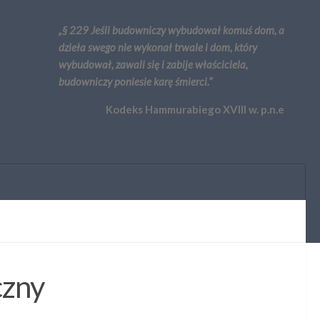
„§ 229 Jeśli budowniczy wybudował komuś dom, a
dzieła swego nie wykonał trwale i dom, który
wybudował, zawali się i zabije właściciela,
budowniczy poniesie karę śmierci.”
Kodeks Hammurabiego XVIII w. p.n.e
czny