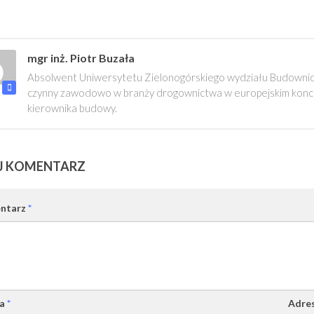
mgr inż. Piotr Buzała
Absolwent Uniwersytetu Zielonogórskiego wydziału Budownictw
czynny zawodowo w branży drogownictwa w europejskim konce
kierownika budowy.
J KOMENTARZ
ntarz
*
wa
*
Adres