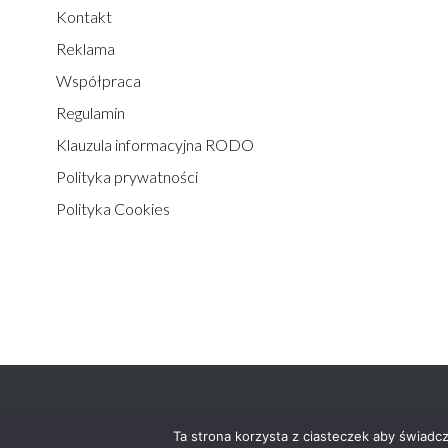
Kontakt
Reklama
Współpraca
Regulamin
Klauzula informacyjna RODO
Polityka prywatności
Polityka Cookies
Statyka.info© 2012-2026 - wszystkie prawa zastrzeżone.
Ta strona korzysta z ciasteczek aby świadc