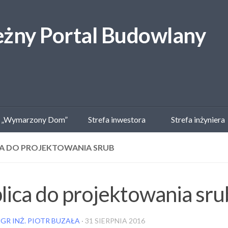
 „Wymarzony Dom”
Strefa inwestora
Strefa inżyniera
CA DO PROJEKTOWANIA SRUB
lica do projektowania sru
GR INŻ. PIOTR BUZAŁA
·
31 SIERPNIA 2016