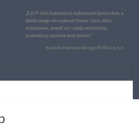
„§ 229 Jeśli budowniczy wybudował komuś dom, a
dzieła swego nie wykonał trwale i dom, który
wybudował, zawali się i zabije właściciela,
budowniczy poniesie karę śmierci.”
Kodeks Hammurabiego XVIII w. p.n.e
b