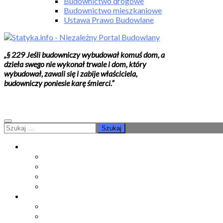
Budownictwo drogowe
Budownictwo mieszkaniowe
Ustawa Prawo Budowlane
„§ 229 Jeśli budowniczy wybudował komuś dom, a
dzieła swego nie wykonał trwale i dom, który
wybudował, zawali się i zabije właściciela,
budowniczy poniesie karę śmierci.”
Szukaj:
Moje konto
Moje konto
Subskrypcje
Wykup dostęp
Kontakt
Strefa studenta
Grupa FB
Korepetycje