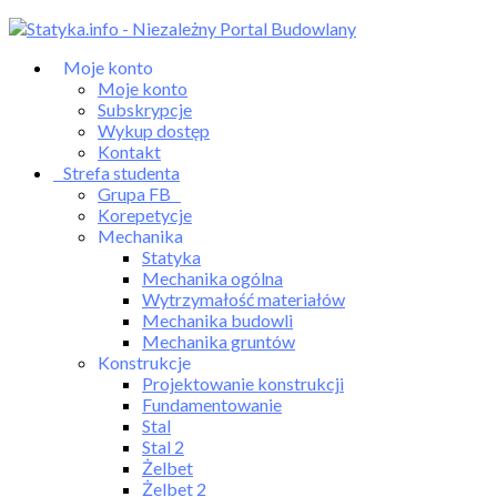
Skip
to
Moje konto
content
Moje konto
Subskrypcje
Wykup dostęp
Kontakt
Strefa studenta
Grupa FB
Korepetycje
Mechanika
Statyka
Mechanika ogólna
Wytrzymałość materiałów
Mechanika budowli
Mechanika gruntów
Konstrukcje
Projektowanie konstrukcji
Fundamentowanie
Stal
Stal 2
Żelbet
Żelbet 2