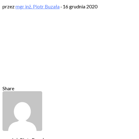
przez
mgr inż. Piotr Buzała
·
16 grudnia 2020
Share