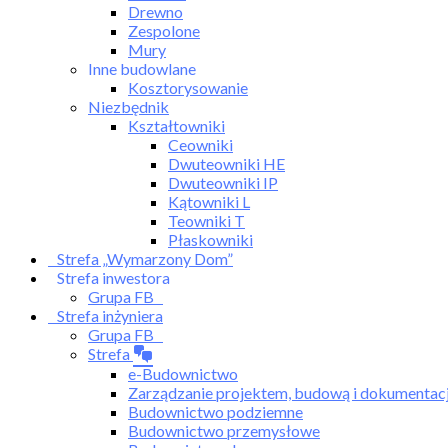
Drewno
Zespolone
Mury
Inne budowlane
Kosztorysowanie
Niezbędnik
Kształtowniki
Ceowniki
Dwuteowniki HE
Dwuteowniki IP
Kątowniki L
Teowniki T
Płaskowniki
Strefa „Wymarzony Dom”
Strefa inwestora
Grupa FB
Strefa inżyniera
Grupa FB
Strefa
e-Budownictwo
Zarządzanie projektem, budową i dokumentac
Budownictwo podziemne
Budownictwo przemysłowe