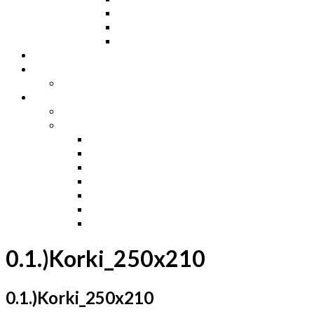
Kątowniki L
Teowniki T
Płaskowniki
Strefa „Wymarzony Dom”
Strefa inwestora
Grupa FB
Strefa inżyniera
Grupa FB
Strefa
e-Budownictwo
Zarządzanie projektem, budową i dokumentac
Budownictwo podziemne
Budownictwo przemysłowe
Budownictwo drogowe
Budownictwo mieszkaniowe
Ustawa Prawo Budowlane
0.1.)Korki_250x210
0.1.)Korki_250x210