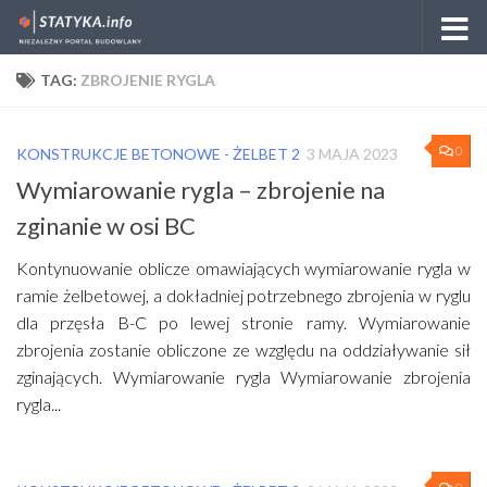
Skip to content
TAG:
ZBROJENIE RYGLA
0
KONSTRUKCJE BETONOWE - ŻELBET 2
3 MAJA 2023
Wymiarowanie rygla – zbrojenie na
zginanie w osi BC
Kontynuowanie oblicze omawiających wymiarowanie rygla w
ramie żelbetowej, a dokładniej potrzebnego zbrojenia w ryglu
dla przęsła B-C po lewej stronie ramy. Wymiarowanie
zbrojenia zostanie obliczone ze względu na oddziaływanie sił
zginających. Wymiarowanie rygla Wymiarowanie zbrojenia
rygla...