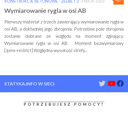
0
KONSTRUKCJE BETONOWE - ŻELBET 2
3 MAJA 2023
Wymiarowanie rygla w osi AB
Pierwszy materiał z trzech zawierający wymiarowanie rygla w
osi AB, a dokładniej jego zbrojenia. Potrzebne pole zbrojenia
zostanie dobrane ze względu na moment zginający.
Wymiarowanie rygla w osi AB Moment bezwymiarowy
[/pms-restrict] Względna wysokość strefy...
STATYKA.INFO W SIECI
POTRZEBUJESZ POMOCY?