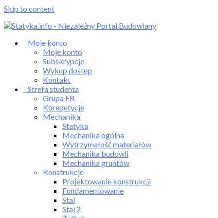
Skip to content
Moje konto
Moje konto
Subskrypcje
Wykup dostęp
Kontakt
Strefa studenta
Grupa FB
Korepetycje
Mechanika
Statyka
Mechanika ogólna
Wytrzymałość materiałów
Mechanika budowli
Mechanika gruntów
Konstrukcje
Projektowanie konstrukcji
Fundamentowanie
Stal
Stal 2