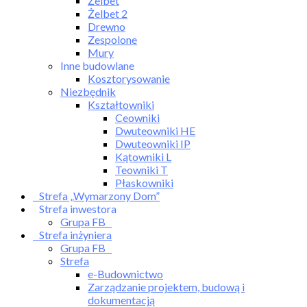
Żelbet
Żelbet 2
Drewno
Zespolone
Mury
Inne budowlane
Kosztorysowanie
Niezbędnik
Kształtowniki
Ceowniki
Dwuteowniki HE
Dwuteowniki IP
Kątowniki L
Teowniki T
Płaskowniki
Strefa „Wymarzony Dom”
Strefa inwestora
Grupa FB
Strefa inżyniera
Grupa FB
Strefa
e-Budownictwo
Zarządzanie projektem, budową i
dokumentacją