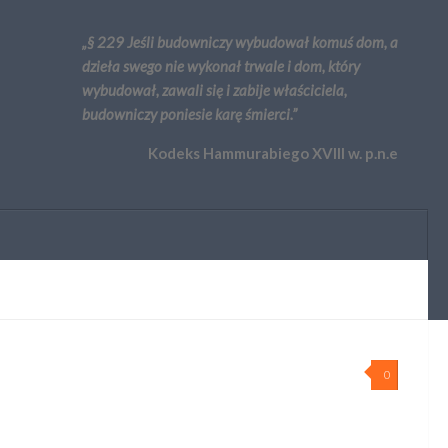
„§ 229 Jeśli budowniczy wybudował komuś dom, a
dzieła swego nie wykonał trwale i dom, który
wybudował, zawali się i zabije właściciela,
budowniczy poniesie karę śmierci.”
Kodeks Hammurabiego XVIII w. p.n.e
0