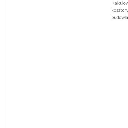
Kalkulo
kosztory
budowlan