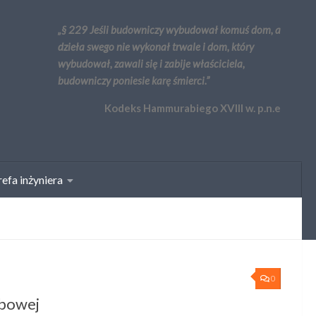
„§ 229 Jeśli budowniczy wybudował komuś dom, a
dzieła swego nie wykonał trwale i dom, który
wybudował, zawali się i zabije właściciela,
budowniczy poniesie karę śmierci.”
Kodeks Hammurabiego XVIII w. p.n.e
efa inżyniera
0
ubowej