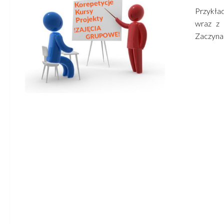
Przykła
wraz z 
Zaczynam