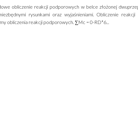
dowe obliczenie reakcji podporowych w belce złożonej dwuprzegu
niezbędnymi rysunkami oraz wyjaśnieniami. Obliczenie reakcj
y obliczenia reakcji podporowych. ∑Mc = 0-RD*6...