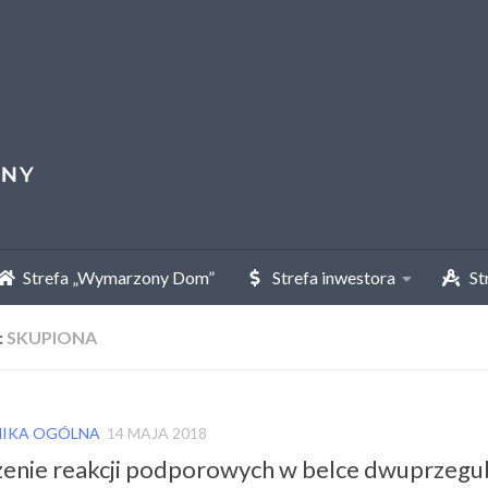
Strefa „Wymarzony Dom”
Strefa inwestora
Str
:
SKUPIONA
IKA OGÓLNA
14 MAJA 2018
zenie reakcji podporowych w belce dwuprzeg