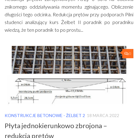
znikomego oddziaływania momentu zginającego. Obliczenie
długości tego odcinka. Redukcja prętów przy podporach Pilni
studenci analizujący kurs Żelbet II poradnik po poradniku
wiedzą, że ten poradnik to po prostu...
0
KONSTRUKCJE BETONOWE - ŻELBET 2
18 MARCA 2022
Płyta jednokierunkowo zbrojona –
redukcja prętów