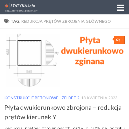
Skip to content
TAG:
REDUKCJA PRĘTÓW ZBROJENIA GŁÓWNEGO
0
KONSTRUKCJE BETONOWE - ŻELBET 2
18 KWIETNIA 2023
Płyta dwukierunkowo zbrojona – redukcja
prętów kierunek Y
Redukcja prętów zbrojeniowych As1,y o 50% na odcinku