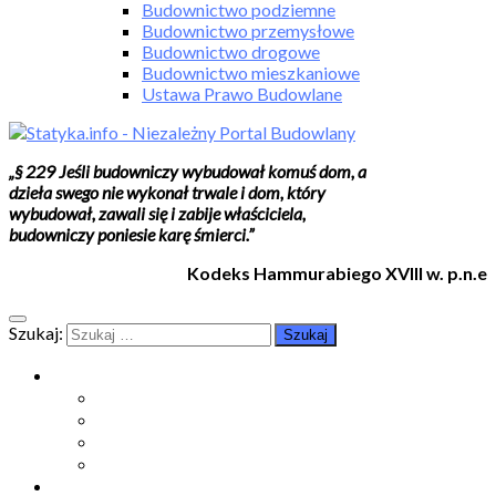
Budownictwo podziemne
Budownictwo przemysłowe
Budownictwo drogowe
Budownictwo mieszkaniowe
Ustawa Prawo Budowlane
„§ 229 Jeśli budowniczy wybudował komuś dom, a
dzieła swego nie wykonał trwale i dom, który
wybudował, zawali się i zabije właściciela,
budowniczy poniesie karę śmierci.”
Kodeks Hammurabiego XVIII w. p.n.e
Szukaj:
Moje konto
Moje konto
Subskrypcje
Wykup dostęp
Kontakt
Strefa studenta