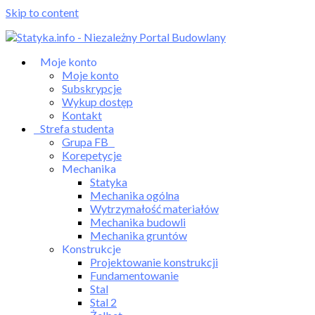
Skip to content
Moje konto
Moje konto
Subskrypcje
Wykup dostęp
Kontakt
Strefa studenta
Grupa FB
Korepetycje
Mechanika
Statyka
Mechanika ogólna
Wytrzymałość materiałów
Mechanika budowli
Mechanika gruntów
Konstrukcje
Projektowanie konstrukcji
Fundamentowanie
Stal
Stal 2