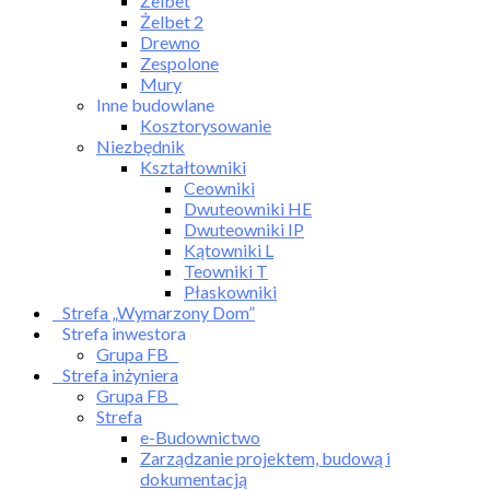
Żelbet
Żelbet 2
Drewno
Zespolone
Mury
Inne budowlane
Kosztorysowanie
Niezbędnik
Kształtowniki
Ceowniki
Dwuteowniki HE
Dwuteowniki IP
Kątowniki L
Teowniki T
Płaskowniki
Strefa „Wymarzony Dom”
Strefa inwestora
Grupa FB
Strefa inżyniera
Grupa FB
Strefa
e-Budownictwo
Zarządzanie projektem, budową i
dokumentacją