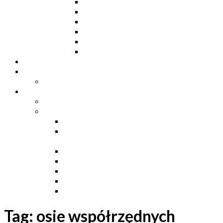
Ceowniki
Dwuteowniki HE
Dwuteowniki IP
Kątowniki L
Teowniki T
Płaskowniki
Strefa „Wymarzony Dom”
Strefa inwestora
Grupa FB
Strefa inżyniera
Grupa FB
Strefa
e-Budownictwo
Zarządzanie projektem, budową i
dokumentacją
Budownictwo podziemne
Budownictwo przemysłowe
Budownictwo drogowe
Budownictwo mieszkaniowe
Ustawa Prawo Budowlane
Tag:
osie współrzędnych