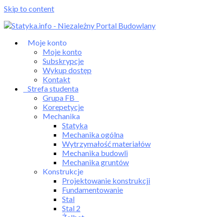
Skip to content
Moje konto
Moje konto
Subskrypcje
Wykup dostęp
Kontakt
Strefa studenta
Grupa FB
Korepetycje
Mechanika
Statyka
Mechanika ogólna
Wytrzymałość materiałów
Mechanika budowli
Mechanika gruntów
Konstrukcje
Projektowanie konstrukcji
Fundamentowanie
Stal
Stal 2