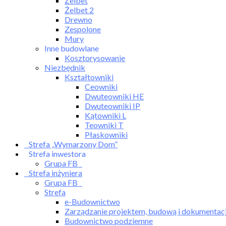
Żelbet
Żelbet 2
Drewno
Zespolone
Mury
Inne budowlane
Kosztorysowanie
Niezbędnik
Kształtowniki
Ceowniki
Dwuteowniki HE
Dwuteowniki IP
Kątowniki L
Teowniki T
Płaskowniki
Strefa „Wymarzony Dom”
Strefa inwestora
Grupa FB
Strefa inżyniera
Grupa FB
Strefa
e-Budownictwo
Zarządzanie projektem, budową i dokumentac
Budownictwo podziemne