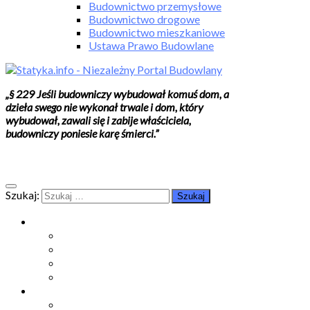
Budownictwo przemysłowe
Budownictwo drogowe
Budownictwo mieszkaniowe
Ustawa Prawo Budowlane
„§ 229 Jeśli budowniczy wybudował komuś dom, a
dzieła swego nie wykonał trwale i dom, który
wybudował, zawali się i zabije właściciela,
budowniczy poniesie karę śmierci.”
Szukaj:
Moje konto
Moje konto
Subskrypcje
Wykup dostęp
Kontakt
Strefa studenta
Grupa FB