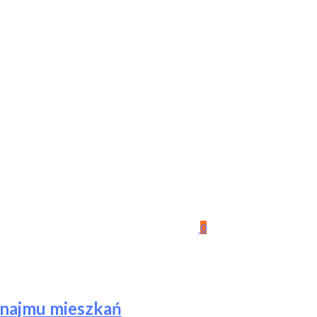
0
wynajmu mieszkań