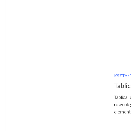
KSZTAŁ
Tabli
Tablic
równole
elementy