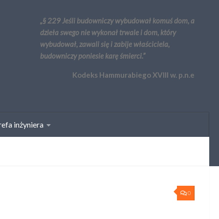
„§ 229 Jeśli budowniczy wybudował komuś dom, a
dzieła swego nie wykonał trwale i dom, który
wybudował, zawali się i zabije właściciela,
budowniczy poniesie karę śmierci.”
Kodeks Hammurabiego XVIII w. p.n.e
efa inżyniera
0