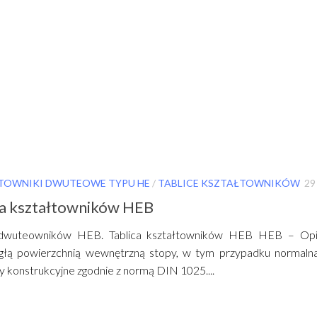
TOWNIKI DWUTEOWE TYPU HE
/
TABLICE KSZTAŁTOWNIKÓW
29
ca kształtowników HEB
a dwuteowników HEB. Tablica kształtowników HEB HEB – Op
głą powierzchnią wewnętrzną stopy, w tym przypadku normal
 konstrukcyjne zgodnie z normą DIN 1025....