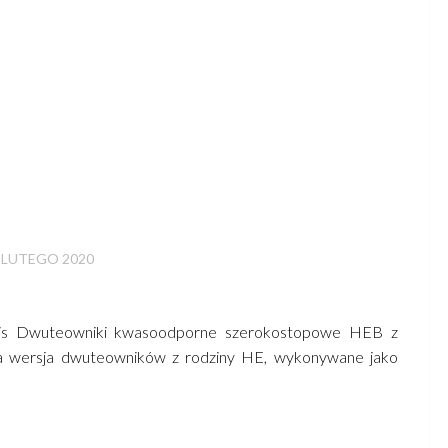
 LUTEGO 2020
is Dwuteowniki kwasoodporne szerokostopowe HEB z
na wersja dwuteowników z rodziny HE, wykonywane jako