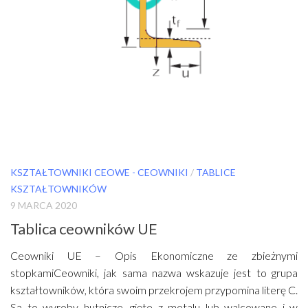
KSZTAŁTOWNIKI CEOWE - CEOWNIKI
/
TABLICE
KSZTAŁTOWNIKÓW
9 MARCA 2020
Tablica ceowników UE
Ceowniki UE – Opis Ekonomiczne ze zbieżnymi
stopkamiCeowniki, jak sama nazwa wskazuje jest to grupa
kształtowników, która swoim przekrojem przypomina literę C.
Są to wyroby hutnicze, gięte z metalu lub walcowane i w