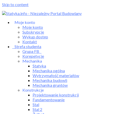
Skip to content
Moje konto
Moje konto
Subskrypcje
Wykup dostęp
Kontakt
Strefa studenta
Grupa FB
Korepetycje
Mechanika
Statyka
Mechanika ogólna
Wytrzymałość materiałów
Mechanika budowli
Mechanika gruntów
Konstrukcje
Projektowanie konstrukcji
Fundamentowanie
Stal
Stal 2