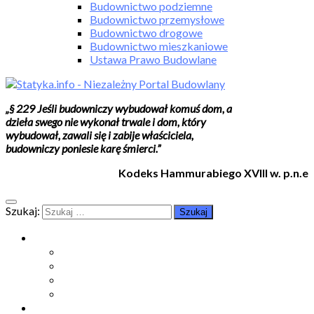
Budownictwo podziemne
Budownictwo przemysłowe
Budownictwo drogowe
Budownictwo mieszkaniowe
Ustawa Prawo Budowlane
„§ 229 Jeśli budowniczy wybudował komuś dom, a
dzieła swego nie wykonał trwale i dom, który
wybudował, zawali się i zabije właściciela,
budowniczy poniesie karę śmierci.”
Kodeks Hammurabiego XVIII w. p.n.e
Szukaj:
Moje konto
Moje konto
Subskrypcje
Wykup dostęp
Kontakt
Strefa studenta