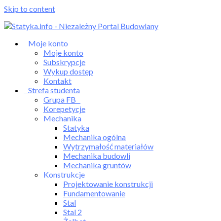
Skip to content
Moje konto
Moje konto
Subskrypcje
Wykup dostęp
Kontakt
Strefa studenta
Grupa FB
Korepetycje
Mechanika
Statyka
Mechanika ogólna
Wytrzymałość materiałów
Mechanika budowli
Mechanika gruntów
Konstrukcje
Projektowanie konstrukcji
Fundamentowanie
Stal
Stal 2