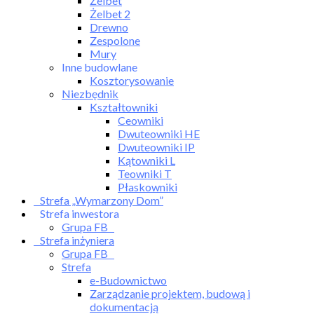
Żelbet
Żelbet 2
Drewno
Zespolone
Mury
Inne budowlane
Kosztorysowanie
Niezbędnik
Kształtowniki
Ceowniki
Dwuteowniki HE
Dwuteowniki IP
Kątowniki L
Teowniki T
Płaskowniki
Strefa „Wymarzony Dom”
Strefa inwestora
Grupa FB
Strefa inżyniera
Grupa FB
Strefa
e-Budownictwo
Zarządzanie projektem, budową i
dokumentacją