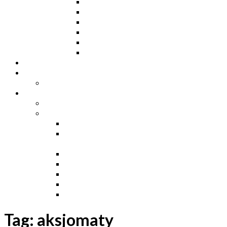
Ceowniki
Dwuteowniki HE
Dwuteowniki IP
Kątowniki L
Teowniki T
Płaskowniki
Strefa „Wymarzony Dom”
Strefa inwestora
Grupa FB
Strefa inżyniera
Grupa FB
Strefa
e-Budownictwo
Zarządzanie projektem, budową i
dokumentacją
Budownictwo podziemne
Budownictwo przemysłowe
Budownictwo drogowe
Budownictwo mieszkaniowe
Ustawa Prawo Budowlane
Tag:
aksjomaty