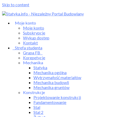
Skip to content
Moje konto
Moje konto
Subskrypcje
Wykup dostęp
Kontakt
Strefa studenta
Grupa FB
Korepetycje
Mechanika
Statyka
Mechanika ogólna
Wytrzymałość materiałów
Mechanika budowli
Mechanika gruntów
Konstrukcje
Projektowanie konstrukcji
Fundamentowanie
Stal
Stal 2