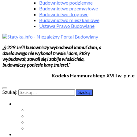
Budownictwo podziemne
Budownictwo przemysłowe
Budownictwo drogowe
Budownictwo mieszkaniowe
Ustawa Prawo Budowlane
„§ 229 Jeśli budowniczy wybudował komuś dom, a
dzieła swego nie wykonał trwale i dom, który
wybudował, zawali się i zabije właściciela,
budowniczy poniesie karę śmierci.”
Kodeks Hammurabiego XVIII w. p.n.e
Szukaj:
Moje konto
Moje konto
Subskrypcje
Wykup dostęp
Kontakt
Strefa studenta