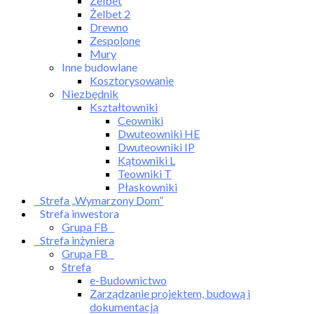
Żelbet
Żelbet 2
Drewno
Zespolone
Mury
Inne budowlane
Kosztorysowanie
Niezbędnik
Kształtowniki
Ceowniki
Dwuteowniki HE
Dwuteowniki IP
Kątowniki L
Teowniki T
Płaskowniki
Strefa „Wymarzony Dom”
Strefa inwestora
Grupa FB
Strefa inżyniera
Grupa FB
Strefa
e-Budownictwo
Zarządzanie projektem, budową i
dokumentacją