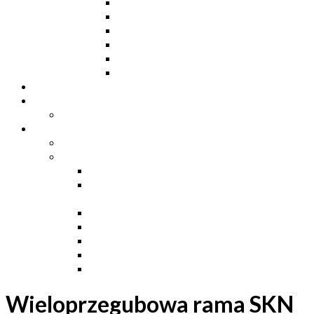
Ceowniki
Dwuteowniki HE
Dwuteowniki IP
Kątowniki L
Teowniki T
Płaskowniki
Strefa „Wymarzony Dom”
Strefa inwestora
Grupa FB
Strefa inżyniera
Grupa FB
Strefa
e-Budownictwo
Zarządzanie projektem, budową i
dokumentacją
Budownictwo podziemne
Budownictwo przemysłowe
Budownictwo drogowe
Budownictwo mieszkaniowe
Ustawa Prawo Budowlane
Wieloprzegubowa rama SKN