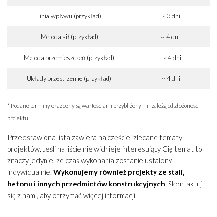
Linia wpływu (przykład)
~ 3 dni
Metoda sił (przykład)
~ 4 dni
Metoda przemieszczeń (przykład)
~ 4 dni
Układy przestrzenne (przykład)
~ 4 dni
* Podane terminy oraz ceny są wartościami przybliżonymi i zależą od złożoności
projektu.
Przedstawiona lista zawiera najczęściej zlecane tematy
projektów. Jeśli na liście nie widnieje interesujący Cię temat to
znaczy jedynie, że czas wykonania zostanie ustalony
indywidualnie.
Wykonujemy również projekty ze stali,
betonu i innych przedmiotów konstrukcyjnych.
Skontaktuj
się z nami, aby otrzymać więcej informacji.