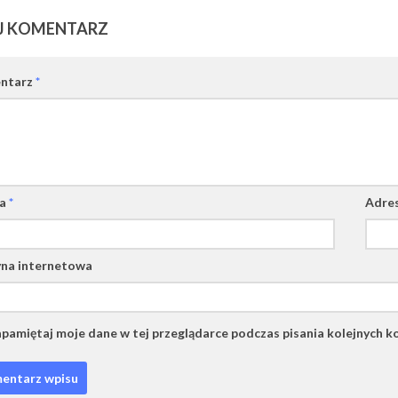
J KOMENTARZ
ntarz
*
wa
*
Adres
na internetowa
pamiętaj moje dane w tej przeglądarce podczas pisania kolejnych k