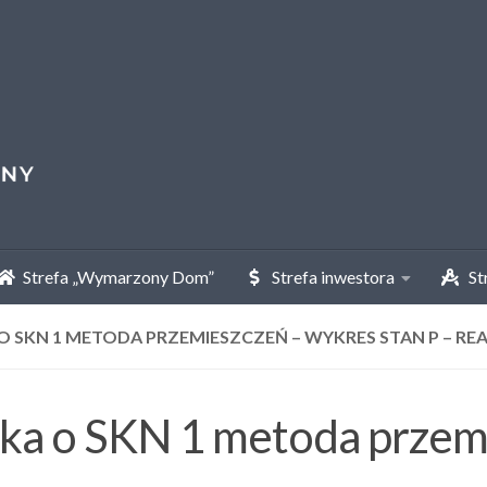
Strefa „Wymarzony Dom”
Strefa inwestora
Str
O SKN 1 METODA PRZEMIESZCZEŃ – WYKRES STAN P – RE
ka o SKN 1 metoda przem