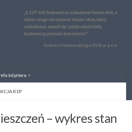
„§ 229 Jeśli budowniczy wybudował komuś dom, a
dzieła swego nie wykonał trwale i dom, który
wybudował, zawali się i zabije właściciela,
budowniczy poniesie karę śmierci.”
Kodeks Hammurabiego XVIII w. p.n.e
efa inżyniera
AKCJA K1P
ieszczeń – wykres stan