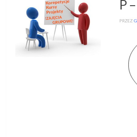
P –
PRZEZ
G