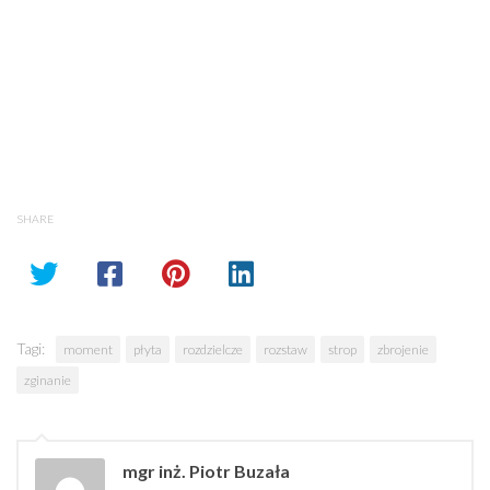
SHARE
Tagi:
moment
płyta
rozdzielcze
rozstaw
strop
zbrojenie
zginanie
mgr inż. Piotr Buzała