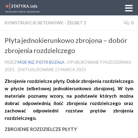
Skip to content
KONSTRUKCJE BETONOWE - ŻELBET 2
0
Płyta jednokierunkowo zbrojona – dobór
zbrojenia rozdzielczego
PRZEZ
MGR INŻ. PIOTR BUZAŁA
· OPUBLIKOWANE
9 PAŹDZIERNIKA
2021
· ZAKTUALIZOWANE
13 MARCA 2023
Zbrojenie rozdzielcze płyty. Dobór zbrojenia rozdzielczego
w płycie żelbetowej jednokierunkowo zbrojonej. W tym
materiale poznamy wzory, na podstawie których można
dobrać odpowiednią ilość zbrojenia rozdzielczego oraz
zachować odpowiedni rozstaw prętów zbrojenia
rozdzielczego.
ZBROJENIE ROZDZIELCZE PŁYTY