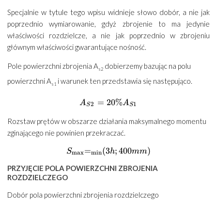
Specjalnie w tytule tego wpisu widnieje słowo dobór, a nie jak
poprzednio wymiarowanie, gdyż zbrojenie to ma jedynie
właściwości rozdzielcze, a nie jak poprzednio w zbrojeniu
głównym właściwości gwarantujące nośność.
Pole powierzchni zbrojenia A
dobierzemy bazując na polu
s2
powierzchni A
i warunek ten przedstawia się następująco.
s1
=
20%
{A_{S2}}=20\%{A_{S1}}
A
A
2
1
S
S
Rozstaw prętów w obszarze działania maksymalnego momentu
zginającego nie powinien przekraczać.
=
(
3
{S_{\max }}{ = _{\min }}
;
400
)
S
h
mm
m
a
x
m
i
n
PRZYJĘCIE POLA POWIERZCHNI ZBROJENIA
ROZDZIELCZEGO
Dobór pola powierzchni zbrojenia rozdzielczego