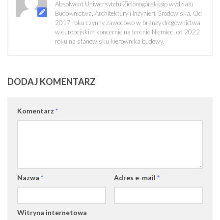
Absolwent Uniwersytetu Zielonogórskiego wydziału
Budownictwa, Architektury i Inżynierii Środowiska. Od
2017 roku czynny zawodowo w branży drogownictwa
w europejskim koncernie na terenie Niemiec, od 2022
roku na stanowisku kierownika budowy.
DODAJ KOMENTARZ
Komentarz
*
Nazwa
*
Adres e-mail
*
Witryna internetowa