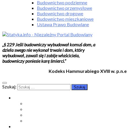
Budownictwo podziemne
Budownictwo przemysłowe
Budownictwo drogowe
Budownictwo mieszkaniowe
Ustawa Prawo Budowlane
„§ 229 Jeśli budowniczy wybudował komuś dom, a
dzieła swego nie wykonał trwale i dom, który
wybudował, zawali się i zabije właściciela,
budowniczy poniesie karę śmierci.”
Kodeks Hammurabiego XVIII w. p.n.e
Szukaj:
Moje konto
Moje konto
Subskrypcje
Wykup dostęp
Kontakt
Strefa studenta