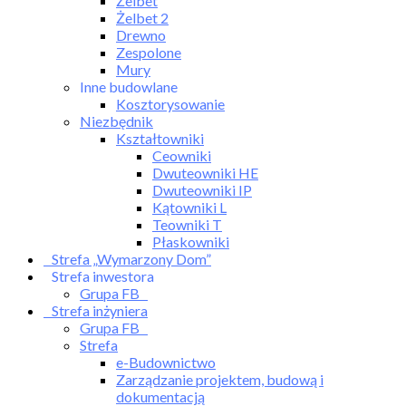
Żelbet
Żelbet 2
Drewno
Zespolone
Mury
Inne budowlane
Kosztorysowanie
Niezbędnik
Kształtowniki
Ceowniki
Dwuteowniki HE
Dwuteowniki IP
Kątowniki L
Teowniki T
Płaskowniki
Strefa „Wymarzony Dom”
Strefa inwestora
Grupa FB
Strefa inżyniera
Grupa FB
Strefa
e-Budownictwo
Zarządzanie projektem, budową i
dokumentacją