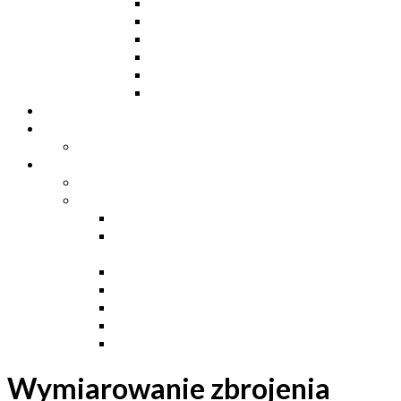
Ceowniki
Dwuteowniki HE
Dwuteowniki IP
Kątowniki L
Teowniki T
Płaskowniki
Strefa „Wymarzony Dom”
Strefa inwestora
Grupa FB
Strefa inżyniera
Grupa FB
Strefa
e-Budownictwo
Zarządzanie projektem, budową i
dokumentacją
Budownictwo podziemne
Budownictwo przemysłowe
Budownictwo drogowe
Budownictwo mieszkaniowe
Ustawa Prawo Budowlane
Wymiarowanie zbrojenia