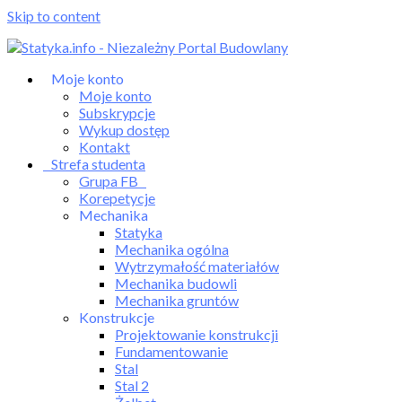
Skip to content
Moje konto
Moje konto
Subskrypcje
Wykup dostęp
Kontakt
Strefa studenta
Grupa FB
Korepetycje
Mechanika
Statyka
Mechanika ogólna
Wytrzymałość materiałów
Mechanika budowli
Mechanika gruntów
Konstrukcje
Projektowanie konstrukcji
Fundamentowanie
Stal
Stal 2