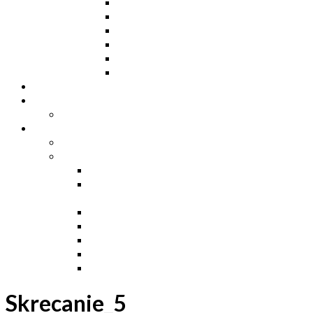
Ceowniki
Dwuteowniki HE
Dwuteowniki IP
Kątowniki L
Teowniki T
Płaskowniki
Strefa „Wymarzony Dom”
Strefa inwestora
Grupa FB
Strefa inżyniera
Grupa FB
Strefa
e-Budownictwo
Zarządzanie projektem, budową i
dokumentacją
Budownictwo podziemne
Budownictwo przemysłowe
Budownictwo drogowe
Budownictwo mieszkaniowe
Ustawa Prawo Budowlane
Skrecanie_5