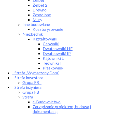
Żelbet
Żelbet 2
Drewno
Zespolone
Mury
Inne budowlane
Kosztorysowanie
Niezbędnik
Kształtowniki
Ceowniki
Dwuteowniki HE
Dwuteowniki IP
Kątowniki L
Teowniki T
Płaskowniki
Strefa „Wymarzony Dom”
Strefa inwestora
Grupa FB
Strefa inżyniera
Grupa FB
Strefa
e-Budownictwo
Zarządzanie projektem, budową i
dokumentacją