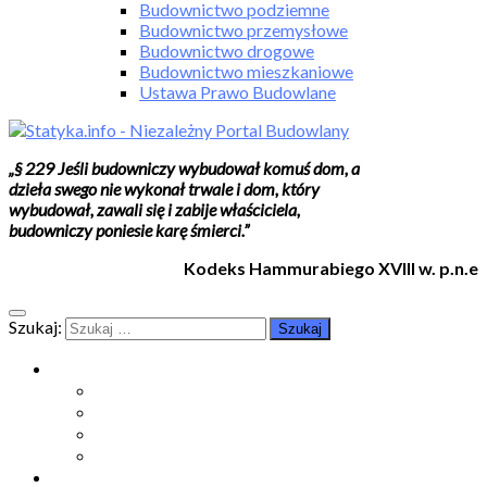
Budownictwo podziemne
Budownictwo przemysłowe
Budownictwo drogowe
Budownictwo mieszkaniowe
Ustawa Prawo Budowlane
„§ 229 Jeśli budowniczy wybudował komuś dom, a
dzieła swego nie wykonał trwale i dom, który
wybudował, zawali się i zabije właściciela,
budowniczy poniesie karę śmierci.”
Kodeks Hammurabiego XVIII w. p.n.e
Szukaj:
Moje konto
Moje konto
Subskrypcje
Wykup dostęp
Kontakt
Strefa studenta