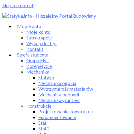
Skip to content
Moje konto
Moje konto
Subskrypcje
Wykup dostęp
Kontakt
Strefa studenta
Grupa FB
Korepetycje
Mechanika
Statyka
Mechanika ogólna
Wytrzymałość materiałów
Mechanika budowli
Mechanika gruntów
Konstrukcje
Projektowanie konstrukcji
Fundamentowanie
Stal
Stal 2