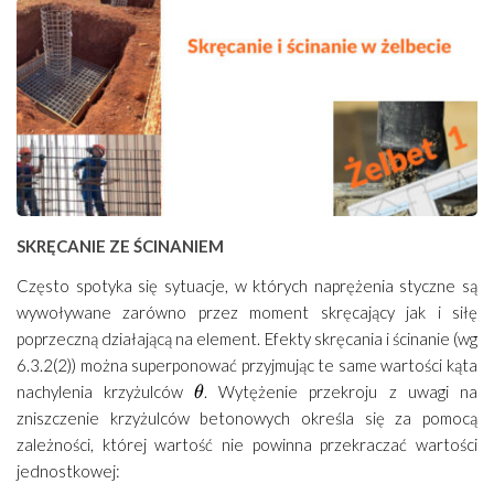
SKRĘCANIE ZE ŚCINANIEM
Często spotyka się sytuacje, w których naprężenia styczne są
wywoływane zarówno przez moment skręcający jak i siłę
poprzeczną działającą na element. Efekty skręcania i ścinanie (wg
6.3.2(2)) można superponować przyjmując te same wartości kąta
\theta
nachylenia krzyżulców
. Wytężenie przekroju z uwagi na
θ
zniszczenie krzyżulców betonowych określa się za pomocą
zależności, której wartość nie powinna przekraczać wartości
jednostkowej: