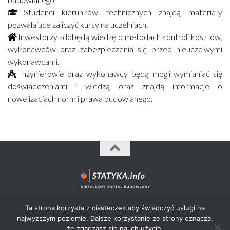
Studenci kierunków technicznych znajdą materiały
pozwalające zaliczyć kursy na uczelniach.
Inwestorzy zdobędą wiedzę o metodach kontroli kosztów,
wykonawców oraz zabezpieczenia się przed nieuczciwymi
wykonawcami.
Inżynierowie oraz wykonawcy będą mogli wymianiać się
doświadczeniami i wiedzą oraz znajdą informacje o
nowelizacjach norm i prawa budowlanego.
Statyka.info© 2012-2026 - wszystkie prawa zastrzeżone.
Ta strona korzysta z ciasteczek aby świadczyć usługi na
najwyższym poziomie. Dalsze korzystanie ze strony oznacza,
że zgadzasz się na ich użycie.