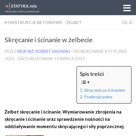
Skip to content
KONSTRUKCJE BETONOWE - ŻELBET
0
Skręcanie i ścinanie w żelbecie
PRZEZ
MGR INŻ. ROBERT OKOŃSKI
· OPUBLIKOWANE
4 STYCZNIA
2023
· ZAKTUALIZOWANE
13 MARCA 2023
Spis treści
Skręcanie ze ścinaniem
Przekroje pełne
Żelbet skręcanie i ścinanie. Wymiarowanie zbrojenia na
skręcanie i ścinanie oraz sprawdzenie nośności na
oddziaływanie momentu skręcającego i siły poprzecznej.