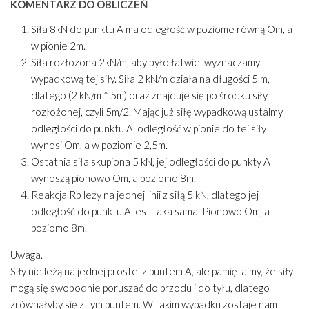
KOMENTARZ DO OBLICZEŃ
Siła 8kN do punktu A ma odległość w poziome równą Om, a
w pionie 2m.
Siła rozłożona 2kN/m, aby było łatwiej wyznaczamy
wypadkową tej siły. Siła 2 kN/m działa na długości 5 m,
dlatego (2 kN/m * 5m) oraz znajduje się po środku siły
rozłożonej, czyli 5m/2. Mając już siłę wypadkową ustalmy
odległości do punktu A, odległość w pionie do tej siły
wynosi Om, a w poziomie 2,5m.
Ostatnia siła skupiona 5 kN, jej odległości do punkty A
wynoszą pionowo Om, a poziomo 8m.
Reakcja Rb leży na jednej linii z siłą 5 kN, dlatego jej
odległość do punktu A jest taka sama. Pionowo Om, a
poziomo 8m.
Uwaga.
Siły nie leżą na jednej prostej z puntem A, ale pamiętajmy, że siły
mogą się swobodnie poruszać do przodu i do tyłu, dlatego
zrównałyby się z tym puntem. W takim wypadku zostaje nam