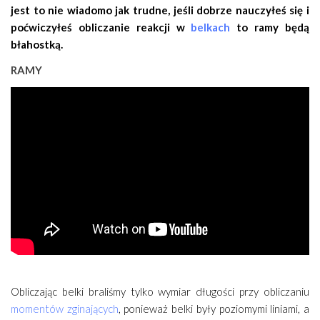
jest to nie wiadomo jak trudne, jeśli dobrze nauczyłeś się i
poćwiczyłeś obliczanie reakcji w
belkach
to ramy będą
błahostką.
RAMY
Obliczając belki braliśmy tylko wymiar długości przy obliczaniu
momentów zginających
, ponieważ belki były poziomymi liniami, a