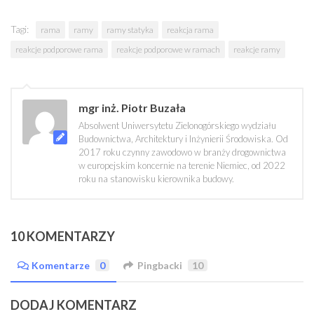
Tagi:
rama
ramy
ramy statyka
reakcja rama
reakcje podporowe rama
reakcje podporowe w ramach
reakcje ramy
mgr inż. Piotr Buzała
Absolwent Uniwersytetu Zielonogórskiego wydziału
Budownictwa, Architektury i Inżynierii Środowiska. Od
2017 roku czynny zawodowo w branży drogownictwa
w europejskim koncernie na terenie Niemiec, od 2022
roku na stanowisku kierownika budowy.
10 KOMENTARZY
Komentarze
0
Pingbacki
10
DODAJ KOMENTARZ