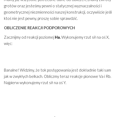
grotów oraz jesteśmy pewni o statycznej wyznaczalności i
geometrycznej niezmienności naszej konstrukcji, oczywiście jeśli
ktoś nie jest pewny, proszę sobie sprawdzić.
OBLICZENIE REAKCJI PODPOROWYCH
Zacznijmy od reakcji poziomej
Ha.
Wykonujemy rzut sił na oś X,
więc:
Banalne! Widzimy, że tok postępowania jest dokładnie taki sam
jak w zwykłych belkach. Obliczmy teraz reakcje pionowe Va i Rb.
Najpierw wykonujemy rzut sił na oś Y.