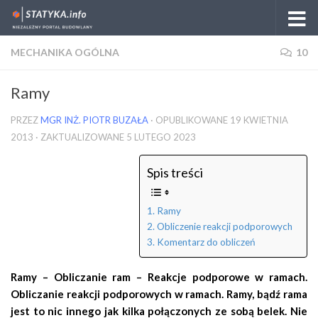
Skip to content
MECHANIKA OGÓLNA
10
Ramy
PRZEZ
MGR INŻ. PIOTR BUZAŁA
· OPUBLIKOWANE
19 KWIETNIA
2013
· ZAKTUALIZOWANE
5 LUTEGO 2023
Spis treści
Ramy
Obliczenie reakcji podporowych
Komentarz do obliczeń
Ramy – Obliczanie ram – Reakcje podporowe w ramach.
Obliczanie reakcji podporowych w ramach. Ramy, bądź rama
jest to nic innego jak kilka połączonych ze sobą belek. Nie