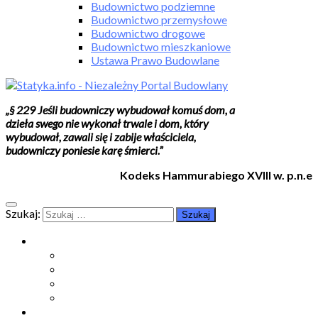
Budownictwo podziemne
Budownictwo przemysłowe
Budownictwo drogowe
Budownictwo mieszkaniowe
Ustawa Prawo Budowlane
„§ 229 Jeśli budowniczy wybudował komuś dom, a
dzieła swego nie wykonał trwale i dom, który
wybudował, zawali się i zabije właściciela,
budowniczy poniesie karę śmierci.”
Kodeks Hammurabiego XVIII w. p.n.e
Szukaj:
Moje konto
Moje konto
Subskrypcje
Wykup dostęp
Kontakt
Strefa studenta