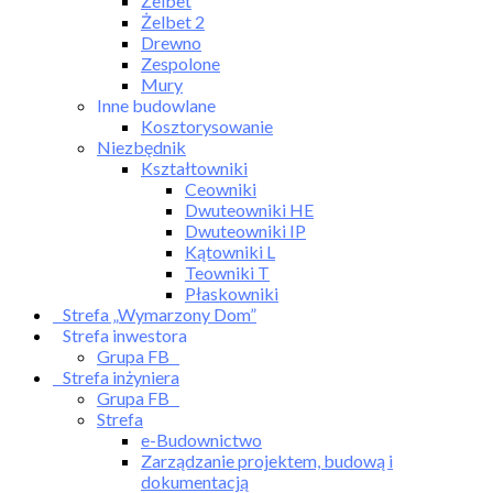
Żelbet
Żelbet 2
Drewno
Zespolone
Mury
Inne budowlane
Kosztorysowanie
Niezbędnik
Kształtowniki
Ceowniki
Dwuteowniki HE
Dwuteowniki IP
Kątowniki L
Teowniki T
Płaskowniki
Strefa „Wymarzony Dom”
Strefa inwestora
Grupa FB
Strefa inżyniera
Grupa FB
Strefa
e-Budownictwo
Zarządzanie projektem, budową i
dokumentacją