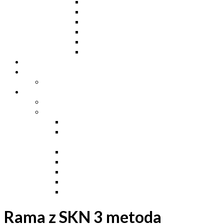
Ceowniki
Dwuteowniki HE
Dwuteowniki IP
Kątowniki L
Teowniki T
Płaskowniki
Strefa „Wymarzony Dom”
Strefa inwestora
Grupa FB
Strefa inżyniera
Grupa FB
Strefa
e-Budownictwo
Zarządzanie projektem, budową i
dokumentacją
Budownictwo podziemne
Budownictwo przemysłowe
Budownictwo drogowe
Budownictwo mieszkaniowe
Ustawa Prawo Budowlane
Rama z SKN 3 metoda