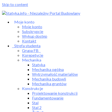
Skip to content
Moje konto
Moje konto
Subskrypcje
Wykup dostęp
Kontakt
Strefa studenta
Grupa FB
Korepetycje
Mechanika
Statyka
Mechanika ogólna
Wytrzymałość materiałów
Mechanika budowli
Mechanika gruntów
Konstrukcje
Projektowanie konstrukcji
Fundamentowanie
Stal
Stal 2