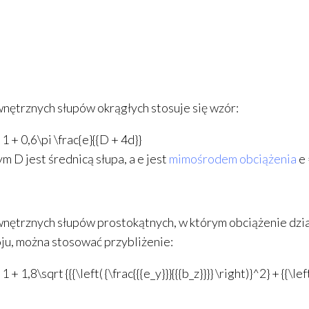
ętrznych słupów okrągłych stosuje się wzór:
1 + 0,6\pi \frac{e}{{D + 4d}}
rym
D
jest średnicą słupa, a
e
jest
mimośrodem obciążenia
e 
nętrznych słupów prostokątnych, w którym obciążenie dz
ju, można stosować przybliżenie:
 + 1,8\sqrt {{{\left( {\frac{{{e_y}}}{{{b_z}}}} \right)}^2} + {{\left