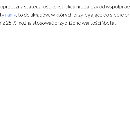
poprzeczna stateczność konstrukcji nie zależy od współprac
ty
ramy
, to do układów, w których przylegające do siebie pr
niż 25 % można stosować przybliżone wartości
\beta
.