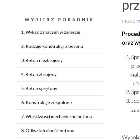
prz
WYBIERZ PORADNIK
PRZEZ
M
1. Wykaz oznaczeń w żelbecie
Proced
oraz w
2. Rodzaje konstrukcji z betonu
Spr
3. Beton niezbrojony
prz
nal
4. Beton zbrojony
lub
5. Beton sprężony
Spr
Jeż
6. Konstrukcje zespolone
zas
7. Właściwości mechaniczne betonu
8. Odkształcalność betonu
Wysokoś