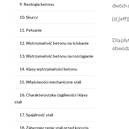
9. Reologia betonu
dwóch o
10. Skurcz
{d_{eff}
11. Pełzanie
Dla pły
12. Wytrzymałość betonu na ściskanie
obwodzi
13. Wytrzymałość betonu na rozciąganie
14. Klasy wytrzymałości betonu
15. Właściwości mechaniczne stali
16. Charakterystyka ciągliwości i klasy
stali
17. Spajalność stali
18. Zabezpieczenie stali przed korozją