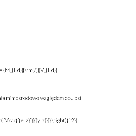
= {M_{Ed}}{\rm{/}}{V_{Ed}}
iała mimośrodowo względem obu osi
( {\frac{{{e_z}}}{{{y_z}}}} \right)}^2}}