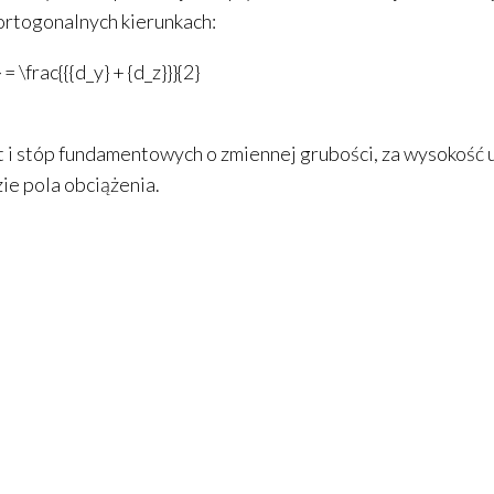
rtogonalnych kierunkach:
} = \frac{{{d_y} + {d_z}}}{2}
t i stóp fundamentowych o zmiennej grubości, za wysokość
e pola obciążenia.