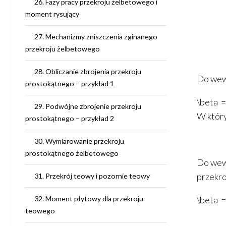
26. Fazy pracy przekroju żelbetowego i
moment rysujący
27. Mechanizmy zniszczenia zginanego
przekroju żelbetowego
28. Obliczanie zbrojenia przekroju
Do wewn
prostokątnego – przykład 1
\beta = 
29. Podwójne zbrojenie przekroju
W któ
prostokątnego – przykład 2
30. Wymiarowanie przekroju
prostokątnego żelbetowego
Do wew
przekro
31. Przekrój teowy i pozornie teowy
32. Moment płytowy dla przekroju
\beta = 1
teowego