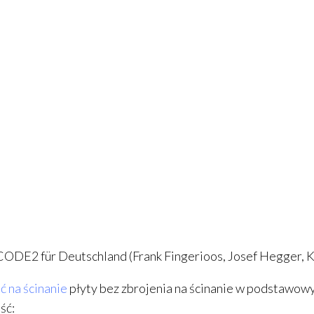
DE2 für Deutschland (Frank Fingerioos, Josef Hegger, K
 na ścinanie
płyty bez zbrojenia na ścinanie w podstawow
ść: