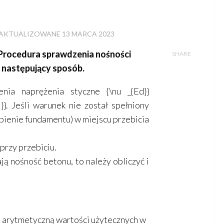
ZAKTUALIZOWANE
13 MARCA 2023
 Procedura sprawdzenia nośności
SHARE
 następujący sposób.
żenia naprężenia styczne
{\nu _{Ed}}
}}
. Jeśli warunek nie został spełniony
bienie fundamentu) w miejscu przebicia
przy przebiciu.
ą nośność betonu, to należy obliczyć i
ą arytmetyczną wartości użytecznych w