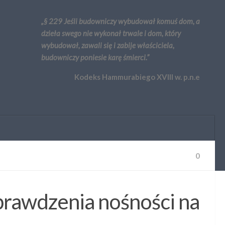
„§ 229 Jeśli budowniczy wybudował komuś dom, a
dzieła swego nie wykonał trwale i dom, który
wybudował, zawali się i zabije właściciela,
budowniczy poniesie karę śmierci.”
Kodeks Hammurabiego XVIII w. p.n.e
0
prawdzenia nośności na