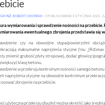
ebicie
GR INŻ. ROBERT OKOŃSKI
· OPUBLIKOWANE
4 STYCZNIA 2023
· 
ura wymiarowania i sprawdzenie nośności na przebicie.
ymiarowania ewentualnego zbrojenia przedstawia się w
awdzenie czy na obwodzie słupa/powierzchni obcią
ekraczają maksymalne naprężenia styczne
{\nu _{Rd,\max 
eży zmienić grubość płyty stropowej, dodać głowicę (pogru
 zwiększyć klasę betonu.
awdzenie w przekroju kontrolnym nośności samego betonu 
eli naprężenia styczne na obwodzie kontrolnym przekraczaj
tosować zbrojenie na przebicie.
ć użyteczna przekroju dla płyt można określić jako średni