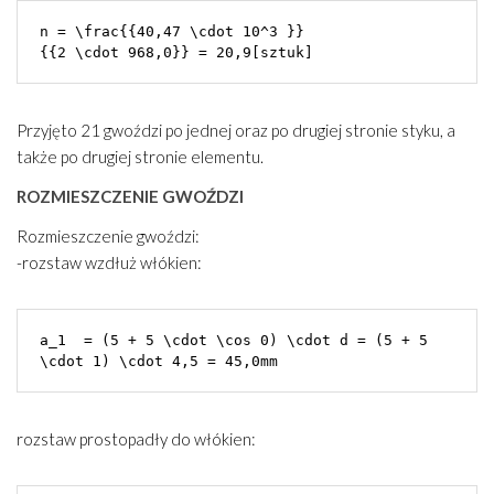
n = \frac{{40,47 \cdot 10^3 }}

Przyjęto 21 gwoździ po jednej oraz po drugiej stronie styku, a
także po drugiej stronie elementu.
ROZMIESZCZENIE GWOŹDZI
Rozmieszczenie gwoździ:
-rozstaw wzdłuż włókien:
a_1  = (5 + 5 \cdot \cos 0) \cdot d = (5 + 5 
\cdot 1) \cdot 4,5 = 45,0mm
rozstaw prostopadły do włókien: