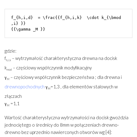
f_{h,i,d}  = \frac{{f_{h,i,k}  \cdot k_{\bmod 
,i} }}

gdzie:
f
– wytrzymałość charakterystyczna drewna na docisk
h,i,k
k
– częściowy współczynnik modyfikacyjny
mod
γ
– częściowy współczynnik bezpieczeństwa ; dla drewna i
M
drewnopochodnych
γ
=1,3 , dla elementów stalowych w
M
złączach
γ
=1,1
M
Wartość charakterystyczna wytrzymałości na docisk gwoździa
jednociętego o średnicy do 8mm w połączeniach drewno-
drewno bez uprzednio nawierconych otworów wg [4]: