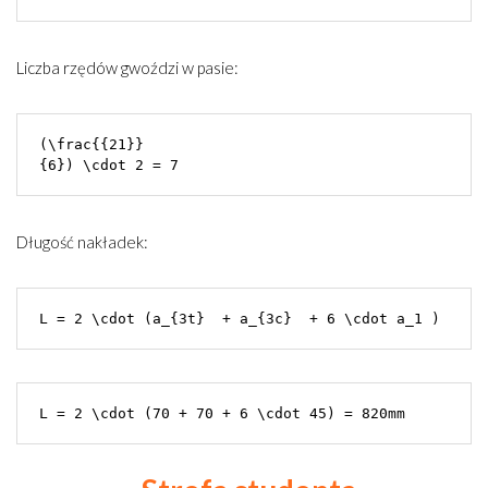
Liczba rzędów gwoździ w pasie:
(\frac{{21}}

Długość nakładek:
L = 2 \cdot (a_{3t}  + a_{3c}  + 6 \cdot a_1 )
L = 2 \cdot (70 + 70 + 6 \cdot 45) = 820mm