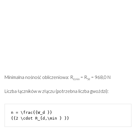
Minimalna nośność obliczeniowa: R
= R
= 968,0 N
d,min
5d
Liczba łączników w złączu (potrzebna liczba gwoździ):
n = \frac{{W_d }}
