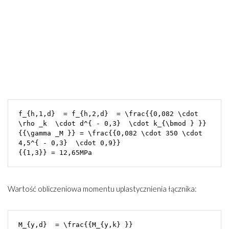
f_{h,1,d}  = f_{h,2,d}  = \frac{{0,082 \cdot 
\rho _k  \cdot d^{ - 0,3}  \cdot k_{\bmod } }}

{{\gamma _M }} = \frac{{0,082 \cdot 350 \cdot 
4,5^{ - 0,3}  \cdot 0,9}}

Wartość obliczeniowa momentu uplastycznienia łącznika:
M_{y,d}  = \frac{{M_{y,k} }}
