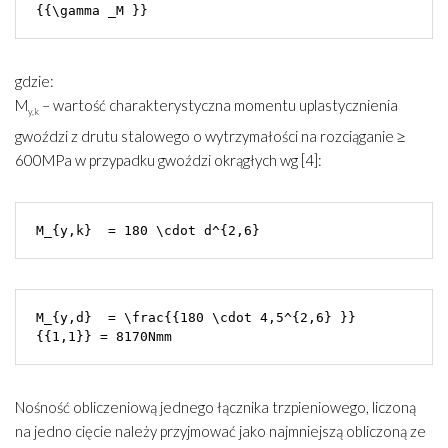
gdzie:
M
– wartość charakterystyczna momentu uplastycznienia
y,k
gwoździ z drutu stalowego o wytrzymałości na rozciąganie ≥
600MPa w przypadku gwoździ okrągłych wg [4]:
M_{y,k}  = 180 \cdot d^{2,6} 
M_{y,d}  = \frac{{180 \cdot 4,5^{2,6} }}

Nośność obliczeniową jednego łącznika trzpieniowego, liczoną
na jedno cięcie należy przyjmować jako najmniejszą obliczoną ze