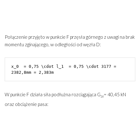
Połączenie przyjęto w punkcie F przęsła górnego z uwagi na brak
momentu zginającego, w odległości od węzła D:
x_0  = 0,75 \cdot l_1  = 0,75 \cdot 3177 = 
2382,8mm = 2,383m
W punkcie F działa siła podłużna rozciągająca G
= 40,45 kN
2d
oraz obciążenie pasa: