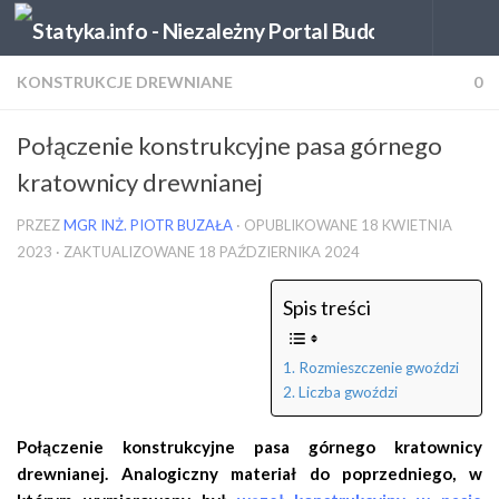
Skip to content
KONSTRUKCJE DREWNIANE
0
Połączenie konstrukcyjne pasa górnego
kratownicy drewnianej
PRZEZ
MGR INŻ. PIOTR BUZAŁA
· OPUBLIKOWANE
18 KWIETNIA
2023
· ZAKTUALIZOWANE
18 PAŹDZIERNIKA 2024
Spis treści
Rozmieszczenie gwoździ
Liczba gwoździ
Połączenie konstrukcyjne pasa górnego kratownicy
drewnianej. Analogiczny materiał do poprzedniego, w