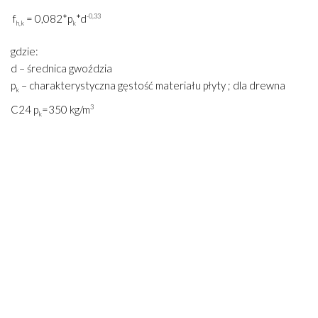
f
= 0,082*p
*d
-0,33
h,k
k
gdzie:
d – średnica gwoździa
p
– charakterystyczna gęstość materiału płyty ; dla drewna
k
C24 p
=350 kg/m
3
k