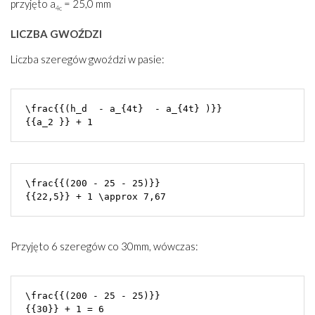
przyjęto a
= 25,0 mm
4c
LICZBA GWOŹDZI
Liczba szeregów gwoździ w pasie:
\frac{{(h_d  - a_{4t}  - a_{4t} )}}

\frac{{(200 - 25 - 25)}}

Przyjęto 6 szeregów co 30mm, wówczas:
\frac{{(200 - 25 - 25)}}
