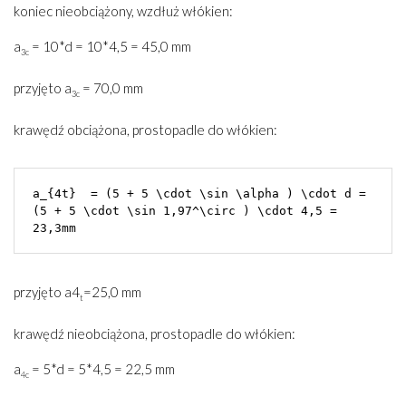
koniec nieobciążony, wzdłuż włókien:
a
= 10*d = 10*4,5 = 45,0 mm
3c
przyjęto a
= 70,0 mm
3c
krawędź obciążona, prostopadle do włókien:
a_{4t}  = (5 + 5 \cdot \sin \alpha ) \cdot d = 
(5 + 5 \cdot \sin 1,97^\circ ) \cdot 4,5 = 
23,3mm
przyjęto a4
=25,0 mm
t
krawędź nieobciążona, prostopadle do włókien:
a
= 5*d = 5*4,5 = 22,5 mm
4
c