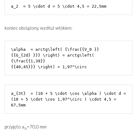
a_2  = 5 \cdot d = 5 \cdot 4,5 = 22,5mm
koniec obciążony, wzdłuż włókien:
\alpha  = arctg\left( {\frac{{V_0 }}

{{G_{2d} }}} \right) = arctg\left( 
{\frac{{1,39}}

{{40,45}}} \right) = 1,97^\circ 
a_{3t}  = (10 + 5 \cdot \cos \alpha ) \cdot d = 
(10 + 5 \cdot \cos 1,97^\circ ) \cdot 4,5 = 
67,5mm
przyjęto a
=70,0 mm
3t