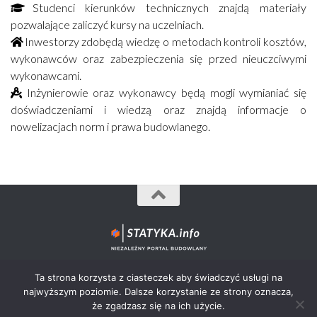
Studenci kierunków technicznych znajdą materiały
pozwalające zaliczyć kursy na uczelniach.
Inwestorzy zdobędą wiedzę o metodach kontroli kosztów,
wykonawców oraz zabezpieczenia się przed nieuczciwymi
wykonawcami.
Inżynierowie oraz wykonawcy będą mogli wymianiać się
doświadczeniami i wiedzą oraz znajdą informacje o
nowelizacjach norm i prawa budowlanego.
Statyka.info© 2012-2026 - wszystkie prawa zastrzeżone.
Ta strona korzysta z ciasteczek aby świadczyć usługi na
najwyższym poziomie. Dalsze korzystanie ze strony oznacza,
że zgadzasz się na ich użycie.