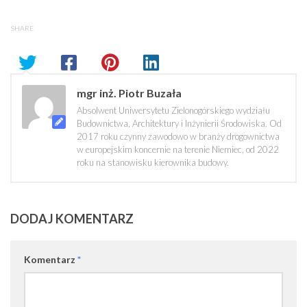
SHARE
mgr inż. Piotr Buzała
Absolwent Uniwersytetu Zielonogórskiego wydziału
Budownictwa, Architektury i Inżynierii Środowiska. Od
2017 roku czynny zawodowo w branży drogownictwa
w europejskim koncernie na terenie Niemiec, od 2022
roku na stanowisku kierownika budowy.
DODAJ KOMENTARZ
Komentarz
*