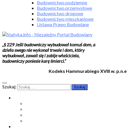
Budownictwo podziemne
Budownictwo przemysłowe
Budownictwo drogowe
Budownictwo mieszkaniowe
Ustawa Prawo Budowlane
„§ 229 Jeśli budowniczy wybudował komuś dom, a
dzieła swego nie wykonał trwale i dom, który
wybudował, zawali się i zabije właściciela,
budowniczy poniesie karę śmierci.”
Kodeks Hammurabiego XVIII w. p.n.e
Szukaj:
Moje konto
Moje konto
Subskrypcje
Wykup dostęp
Kontakt
Strefa studenta