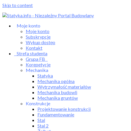
Skip to content
Moje konto
Moje konto
Subskrypcje
Wykup dostęp
Kontakt
Strefa studenta
Grupa FB
Korepetycje
Mechanika
Statyka
Mechanika ogólna
Wytrzymałość materiałów
Mechanika budowli
Mechanika gruntów
Konstrukcje
Projektowanie konstrukcji
Fundamentowanie
Stal
Stal 2