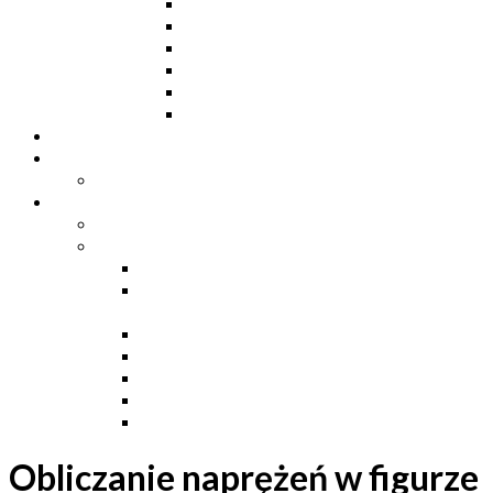
Ceowniki
Dwuteowniki HE
Dwuteowniki IP
Kątowniki L
Teowniki T
Płaskowniki
Strefa „Wymarzony Dom”
Strefa inwestora
Grupa FB
Strefa inżyniera
Grupa FB
Strefa
e-Budownictwo
Zarządzanie projektem, budową i
dokumentacją
Budownictwo podziemne
Budownictwo przemysłowe
Budownictwo drogowe
Budownictwo mieszkaniowe
Ustawa Prawo Budowlane
Obliczanie naprężeń w figurze