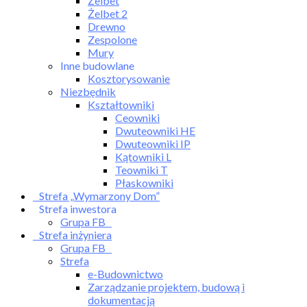
Żelbet
Żelbet 2
Drewno
Zespolone
Mury
Inne budowlane
Kosztorysowanie
Niezbędnik
Kształtowniki
Ceowniki
Dwuteowniki HE
Dwuteowniki IP
Kątowniki L
Teowniki T
Płaskowniki
Strefa „Wymarzony Dom”
Strefa inwestora
Grupa FB
Strefa inżyniera
Grupa FB
Strefa
e-Budownictwo
Zarządzanie projektem, budową i
dokumentacją