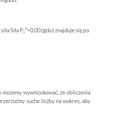
iła Siła P
P
=0,00 (gdyż znajduje się po
1
0,00
ny możemy wywnioskować, że obliczenia
przerzućmy suche liczby na wykres, aby