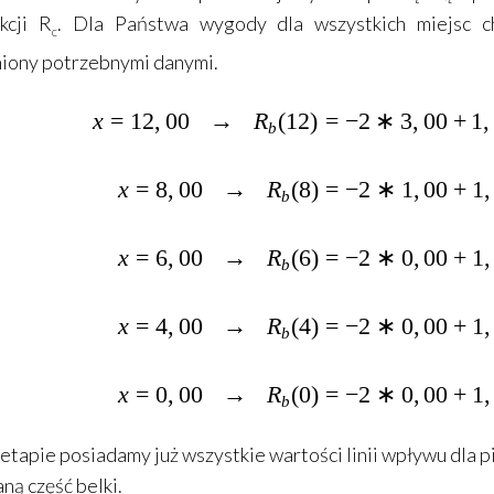
kcji R
. Dla Państwa wygody dla wszystkich miejsc ch
c
iony potrzebnymi danymi.
x =12,00\;\
x
=
12
,
00
→
R
(
12
)
=
−
2
∗
3
,
00
+
1
,
b
x =8,00\;\;
x
=
8
,
00
→
R
(
8
)
=
−
2
∗
1
,
00
+
1
,
b
x =6,00\;\;
x
=
6
,
00
→
R
(
6
)
=
−
2
∗
0
,
00
+
1
,
b
x =4,00\;\;
x
=
4
,
00
→
R
(
4
)
=
−
2
∗
0
,
00
+
1
,
b
x =0,00\;\;
x
=
0
,
00
→
R
(
0
)
=
−
2
∗
0
,
00
+
1
,
b
etapie posiadamy już wszystkie wartości linii wpływu dla p
ną część belki.