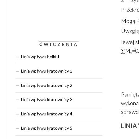
Przekró
Mogą Pa
Uwzględ
lewej s
ĆWICZENIA
∑M
=0
x
Linia wpływu belki 1
Linia wpływu kratownicy 1
Linia wpływu kratownicy 2
Pamięta
Linia wpływu kratownicy 3
wykonal
sprawdz
Linia wpływu kratownicy 4
LINIA
Linia wpływu kratownicy 5