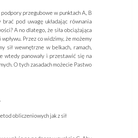
na podpory przegubowe w punktach A, B
ży brać pod uwagę układając równania
ści? A no dlatego, że siła obciążająca
nii wpływu. Przez co widzimy, że możemy
my sił wewnętrzne w belkach, ramach,
ie wtedy panowały i przestawić się na
homych. O tych zasadach możecie Pastwo
od obliczeniowych jak z sił