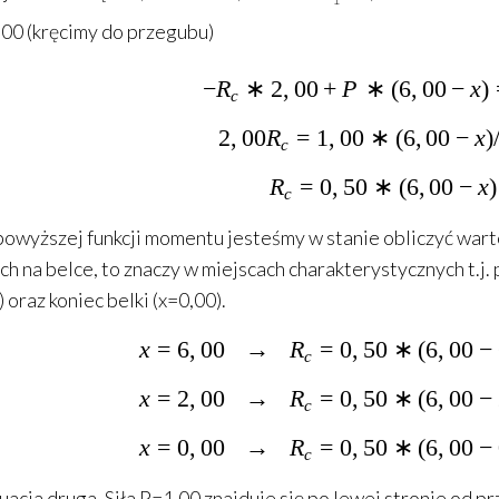
,00 (kręcimy do przegubu)
−
R
∗
2
,
00
+
P
∗
-R_c*2,00+
(
6
,
00
−
x
)
c
2
,
00
R
=
1
,
00
∗
2,00R_c=1,
(
6
,
00
−
x
)
c
R
=
0
,
50
∗
R_c=0,50*(
(
6
,
00
−
x
)
c
powyższej funkcji momentu jesteśmy w stanie obliczyć warto
ch na belce, to znaczy w miejscach charakterystycznych t.j.
 oraz koniec belki (x=0,00).
x
=
6
,
00
→
R
=
0
,
50
x =6,00\;\;
∗
(
6
,
00
−
c
x
=
2
,
00
→
R
=
0
,
50
x =2,00\;\;
∗
(
6
,
00
−
c
x
=
0
,
00
→
R
=
0
,
50
x =0,00\;\;
∗
(
6
,
00
−
c
tuacja druga. Siła P=1,00 znajduje się po lewej stronie od p