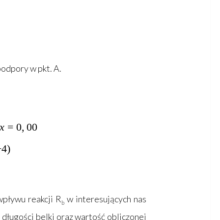
podpory w pkt. A.
-R_c*8,00+P*x=0,00
x
=
0
,
00
P*x\;\;\;/(:-4)
−
4
)
+P\frac{x}{4}
 wpływu reakcji R
w interesujących nas
b
długości belki oraz wartość obliczonej