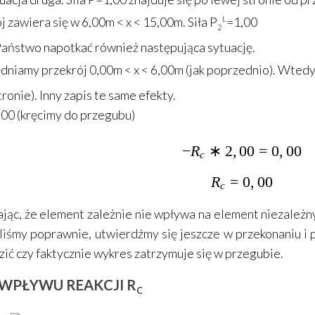
j zawiera się w 6,00m < x < 15,00m. Siła P
L
=1,00
2
ństwo napotkać również następująca sytuację.
niamy przekrój 0,00m < x < 6,00m (jak poprzednio). Wtedy s
tronie). Inny zapis te same efekty.
,00 (kręcimy do przegubu)
−
R
∗
2
,
00
-R_c*2,00=
=
0
,
00
c
R
=
R_c=0,00
0
,
00
c
jąc, że element zależnie nie wpływa na element niezależ
iśmy poprawnie, utwierdźmy się jeszcze w przekonaniu i 
ić czy faktycznie wykres zatrzymuje się w przegubie.
 WPŁYWU REAKCJI R
C