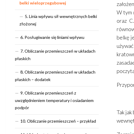
belki wieloprzegubowej
założen
W tym m
5. Linia wpływu sił wewnętrznych belki
oraz C
złożonej
równowa
belkę j
6. Posługiwanie się liniami wpływu
używać
7. Obliczanie przemieszczeń w układach
kratown
płaskich
zasadac
poczyta
8. Obliczanie przemieszczeń w układach
płaskich – dodatek
Przypom
9. Obliczanie przemieszczeń z
uwzględnieniem temperatury i osiadaniem
podpór
Tak jak
wewnętr
10. Obliczanie przemieszczeń – przykład