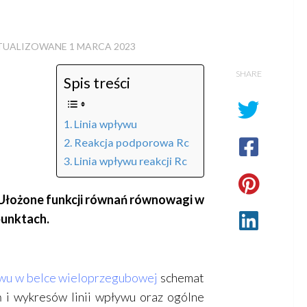
KTUALIZOWANE
1 MARCA 2023
SHARE
Spis treści
Linia wpływu
Reakcja podporowa Rc
Linia wpływu reakcji Rc
 Ułożone funkcji równań równowagi w
punktach.
ywu w belce wieloprzegubowej
schemat
 i wykresów linii wpływu oraz ogólne