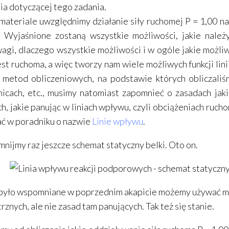
ia dotyczącej tego zadania.
ateriale uwzględnimy działanie siły ruchomej P = 1,00 
. Wyjaśnione zostaną wszystkie możliwości, jakie nale
gi, dlaczego wszystkie możliwości i w ogóle jakie możliwo
est ruchoma, a więc tworzy nam wiele możliwych funkcji li
 metod obliczeniowych, na podstawie których obliczaliś
icach, etc., musimy natomiast zapomnieć o zasadach jak
h, jakie panując w liniach wpływu, czyli obciążeniach ruc
ć w poradniku o nazwie
Linie wpływu
.
nijmy raz jeszcze schemat statyczny belki. Oto on.
 było wspomniane w poprzednim akapicie możemy używać met
znych, ale nie zasad tam panujących. Tak też się stanie.