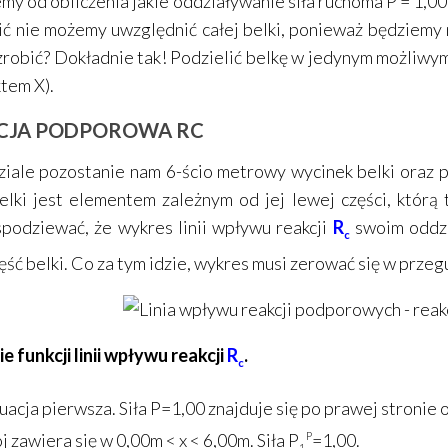
my od obliczenia jakie oddziaływanie siła ruchoma P = 1,0
ić nie możemy uwzględnić całej belki, ponieważ będziemy 
zrobić? Dokładnie tak! Podzielić belkę w jedynym możliwym
tem X).
CJA PODPOROWA RC
iale pozostanie nam 6-ścio metrowy wycinek belki oraz p
elki jest elementem zależnym od jej lewej części, któr
podziewać, że wykres linii wpływu reakcji
R
swoim oddzi
c
ęść belki. Co za tym idzie, wykres musi zerować się w prze
e funkcji linii wpływu reakcji
R
.
c
tuacja pierwsza. Siła P=1,00 znajduje się po prawej stronie
j zawiera się w 0,00m < x < 6,00m. Siła P
P
=1,00.
1