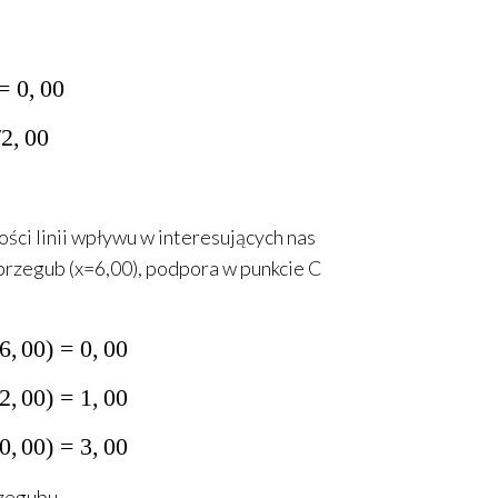
P*(6,00-x)=0,00
=
0
,
00
00*(6,00-x)/2,00
/2
,
00
6,00-x)
ści linii wpływu w interesujących nas
 przegub (x=6,00), podpora w punkcie C
\rightarrow \;\;R_c=0,50*(6,00-6,00)=0,00
6
,
00
)
=
0
,
00
\rightarrow \;\;R_c=0,50*(6,00-2,00)=1,00
2
,
00
)
=
1
,
00
\rightarrow \;\;R_c=0,50*(6,00-0,00)=3,00
0
,
00
)
=
3
,
00
rzegubu.