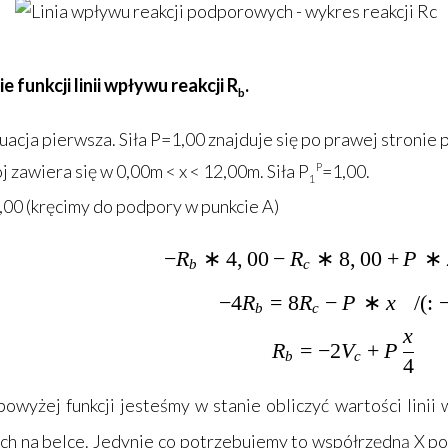
e funkcji linii wpływu reakcji R
.
b
tuacja pierwsza. Siła P=1,00 znajduje się po prawej stronie 
j zawiera się w 0,00m < x < 12,00m. Siła P
P
=1,00.
1
,00 (kręcimy do podpory w punkcie A)
−
R
∗
4
,
00
−
R
∗
8
-R_b*4,00
,
00
+
P
∗
b
c
−
4
R
=
8
R
−
P
-4R_b=8R_c-
∗
x
/
(
:
b
c
x
R_b=-2V_c
R
=
−
2
V
+
P
b
c
4
powyżej funkcji jesteśmy w stanie obliczyć wartości linii
ch na belce. Jedynie co potrzebujemy to współrzędną X po 