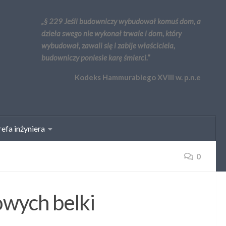
„§ 229 Jeśli budowniczy wybudował komuś dom, a
dzieła swego nie wykonał trwale i dom, który
wybudował, zawali się i zabije właściciela,
budowniczy poniesie karę śmierci.”
Kodeks Hammurabiego XVIII w. p.n.e
efa inżyniera
0
owych belki