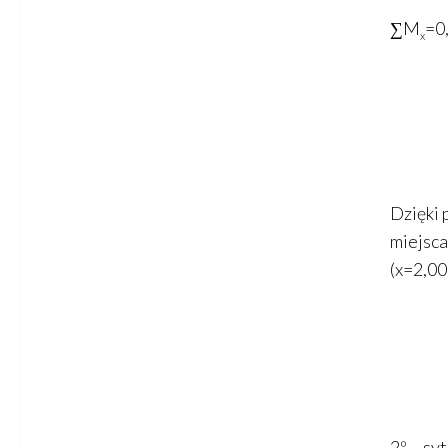
∑M
=0
x
Dzięki 
miejsca
(x=2,00)
2º – sy