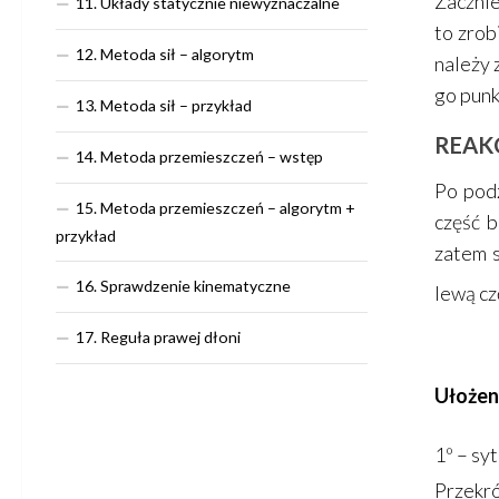
Zacznie
11. Układy statycznie niewyznaczalne
to zrob
12. Metoda sił – algorytm
należy 
go punk
13. Metoda sił – przykład
REAK
14. Metoda przemieszczeń – wstęp
Po podz
15. Metoda przemieszczeń – algorytm +
część b
przykład
zatem s
16. Sprawdzenie kinematyczne
lewą cz
17. Reguła prawej dłoni
Ułożeni
1º – sy
Przekró