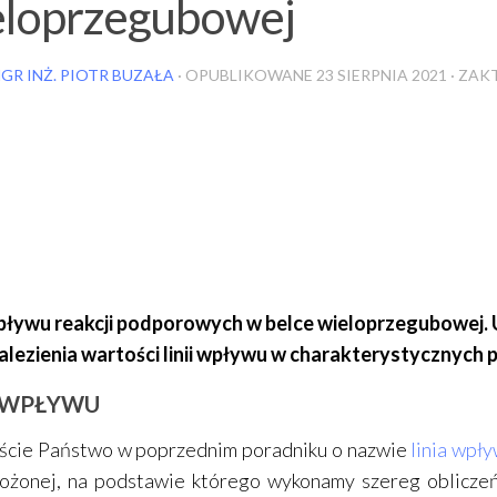
eloprzegubowej
GR INŻ. PIOTR BUZAŁA
· OPUBLIKOWANE
23 SIERPNIA 2021
· ZA
wpływu reakcji podporowych w belce wieloprzegubowej.
alezienia wartości linii wpływu w charakterystycznych 
A WPŁYWU
iście Państwo w poprzednim poradniku o nazwie
linia wpł
złożonej, na podstawie którego wykonamy szereg obliczeń