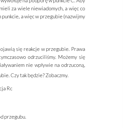
0 wywołuje na podporę w punkcie C. Aby
mieli za wiele niewiadomych, a więc co
 punkcie, a więc w przegubie (nazwijmy
ojawią się reakcje w przegubie. Prawa
ą tymczasowo odrzuciliśmy. Możemy się
aływaniem nie wpływie na odrzuconą,
gubie. Czy tak będzie? Zobaczmy.
 od przegubu.